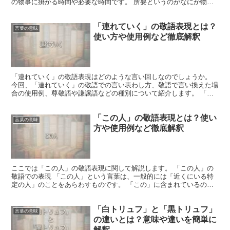
の物事に掛かる時間や必要な時間です。 所要というのがなにか物事
をするのに必要となるものと言う意味であり、そのための...
「連れていく」の敬語表現とは？
言葉の意味
使い方や使用例など徹底解釈
「連れていく」の敬語表現はどのような言い回しなのでしょうか。
今回、「連れていく」の敬語での言い表わし方、敬語で言い換えた場
合の使用例、尊敬語や謙譲語などの種別について紹介します。 「連
れていく」の敬語表現 このフレーズは誰かと一緒に目的地...
「この人」の敬語表現とは？使い
言葉の意味
方や使用例など徹底解釈
ここでは「この人」の敬語表現に関して解説します。 「この人」の
敬語での表現 「この人」という言葉は、一般的には「近くにいる特
定の人」のことをあらわすものです。 「この」に含まれているの
は、距離的な近さだけではなく、精神的な近さも含まれるので...
「白トリュフ」と「黒トリュフ」
言葉の意味
の違いとは？意味や違いを簡単に
解釈