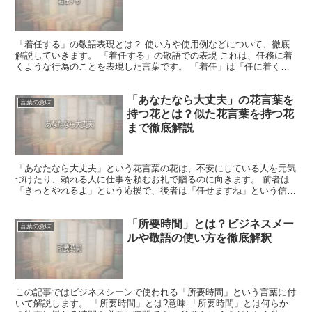
「着任する」の敬語表現とは？ 使い方や使用例などについて、徹底
解説していきます。 「着任する」の敬語での表現 これは、任務に着
くような行為のことを表現した言葉です。 「着任」は「任に着くこ
と」を意味します。 つまり、何らかの任務に着くような...
「あなたなら大丈夫」の花言葉を
言葉の意味
持つ花とは？似た花言葉を持つ花
まで徹底解説
「あなたなら大丈夫」という花言葉の花は、不安にしている人を元気
づけたり、頼れる人に仕事を頼むお礼で贈るのに向きます。 前者は
「きっとやれるよ」という応援で、後者は「任せますね」という信頼
で、二通りの意味に分かれます。 他に「恋愛感情がない」...
「所要時間」とは？ビジネスメー
言葉の意味
ルや敬語の使い方を徹底解釈
この記事ではビジネスシーンで使われる「所要時間」という言葉に付
いて解説します。 「所要時間」とは?意味 「所要時間」とは何らか