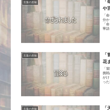
「
言葉の意味
や
「命
分か
「命
寧語
「
言葉の意味
花
「冒
挑戦
がけ
った
「
言葉の意味