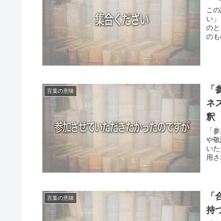
この
い」
のと
のも
「
言葉の意味
ネ
釈
「参
や敬
いた
用さ
「
言葉の意味
持