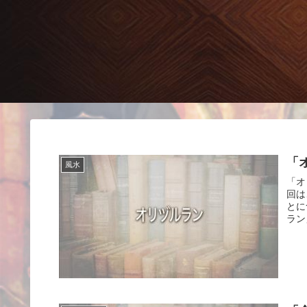
「
風水
「オ
回は
とに
ラン