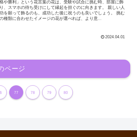
格や勝利」という花言葉の花は、受験や試合に挑む時、部屋に飾
り、スマホの待ち受けにして縁起を担ぐのに向きます。 親しい人
功を願って飾るのも、成功した後に祝うのも良いでしょう。 挑む
の種類に合わせたイメージの花が選べれば、より意...
2024.04.01
のページ
6
77
78
79
80