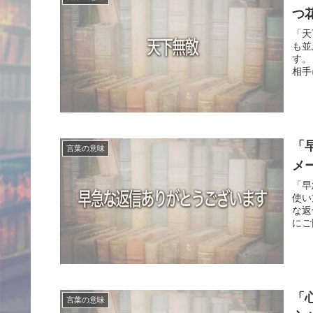
つ
「天
も並
す。
相手
「
言葉の意味
メ
「早
使い
な返
にご
「
言葉の意味