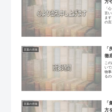
方
「心
言い
ます
の言
「
言葉の意味
徹
この
いて
物事
るの
「
言葉の意味
方