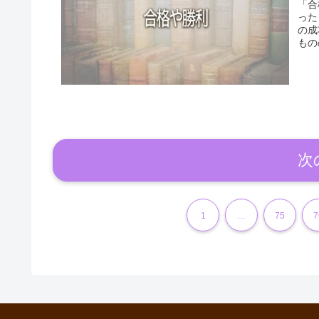
「合
った
の成
もの
次
1
…
75
7