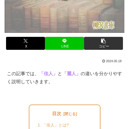
X
LINE
コピー
2024.05.18
この記事では、
「佳人」
と
「麗人」
の違いを分かりやす
く説明していきます。
目次
「佳人」とは?