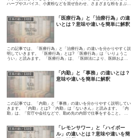
ハーブやスパイス、小麦粉などを混ぜ合わせ、さまざまな粉をまぶ
し、油で揚げた料理を意味する言葉です。 スコットランド...
「医療行為」と「治療行為」の違
言葉の違い【2語】
いとは？意味や違いを簡単に解釈
この記事では、「医療行為」と「治療行為」の違いを分かりやすく説
明していきます。 「医療行為」とは? 「医療行為」は「いりょうこ
うい」と読みます。 「医療行為」は、「医師法により、医師および
医師の指示を受けた看護師や助産師などの医療従事者のみ...
「内勤」と「事務」の違いとは？
言葉の違い【2語】
意味や違いを簡単に解釈
この記事では、「内勤」と「事務」の違いを分かりやすく説明してい
きます。 「内勤」とは? 「内勤」は「ないきん」と読みます。 「内
勤」は、「官庁や会社などで、勤め先の内部で仕事をすること。 ま
た、その人のこと」です。 例えば、市役所に勤務して...
「レモンサワー」と「ハイボー
言葉の違い【2語】
ル」の違いとは？意味や違いを簡